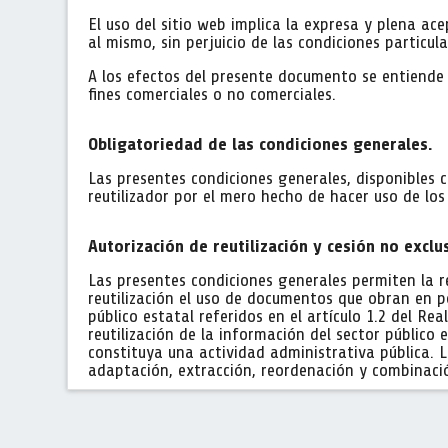
El uso del sitio web implica la expresa y plena a
al mismo, sin perjuicio de las condiciones particul
A los efectos del presente documento se entiende p
fines comerciales o no comerciales.
Obligatoriedad de las condiciones generales.
Las presentes condiciones generales, disponibles
reutilizador por el mero hecho de hacer uso de lo
Autorización de reutilización y cesión no exclu
Las presentes condiciones generales permiten la r
reutilización el uso de documentos que obran en 
público estatal referidos en el artículo 1.2 del Re
reutilización de la información del sector público 
constituya una actividad administrativa pública. La
adaptación, extracción, reordenación y combinaci
El concepto de documento es el establecido en el a
público, por lo que comprende toda información cu
utilizada, incluyendo, en consecuencia, también l