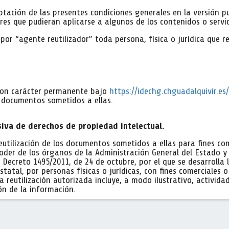
ceptación de las presentes condiciones generales en la versión 
ares que pudieran aplicarse a algunos de los contenidos o servic
or “agente reutilizador” toda persona, física o jurídica que re
 con carácter permanente bajo
https://idechg.chguadalquivir.es
s documentos sometidos a ellas.
siva de derechos de propiedad intelectual.
eutilización de los documentos sometidos a ellas para fines co
poder de los órganos de la Administración General del Estado 
al Decreto 1495/2011, de 24 de octubre, por el que se desarrolla
estatal, por personas físicas o jurídicas, con fines comerciales
 reutilización autorizada incluye, a modo ilustrativo, activida
ón de la información.
partado 2 del artículo 3 de la Ley 37/2007, de 16 de noviembre,
alquiera que sea su soporte material o electrónico, así como 
os datos en sus niveles más desagregados o “en bruto”.