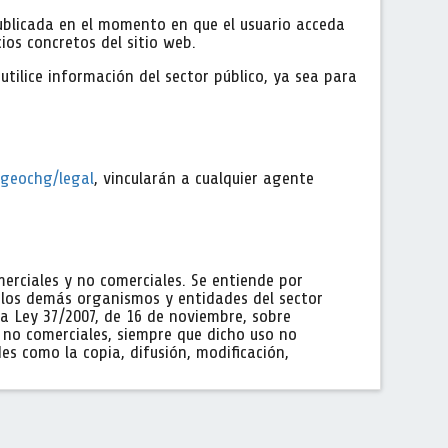
publicada en el momento en que el usuario acceda
ios concretos del sitio web.
utilice información del sector público, ya sea para
/geochg/legal
, vincularán a cualquier agente
merciales y no comerciales. Se entiende por
y los demás organismos y entidades del sector
 la Ley 37/2007, de 16 de noviembre, sobre
 o no comerciales, siempre que dicho uso no
des como la copia, difusión, modificación,
 sobre reutilización de la información del sector
su forma de expresión gráfica, sonora o en imagen