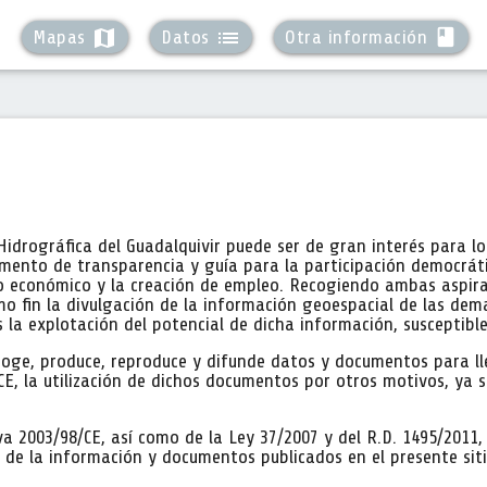
map
list
class
Mapas
Datos
Otra información
idrográfica del Guadalquivir puede ser de gran interés para l
mento de transparencia y guía para la participación democráti
nto económico y la creación de empleo. Recogiendo ambas aspir
o fin la divulgación de la información geoespacial de las dema
 la explotación del potencial de dicha información, susceptible 
coge, produce, reproduce y difunde datos y documentos para lle
, la utilización de dichos documentos por otros motivos, ya s
va 2003/98/CE, así como de la Ley 37/2007 y del R.D. 1495/2011,
ón de la información y documentos publicados en el presente siti